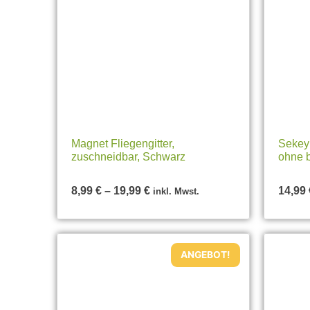
Magnet Fliegengitter,
Sekey 
zuschneidbar, Schwarz
ohne 
8,99
€
–
19,99
€
14,99
inkl. Mwst.
ANGEBOT!