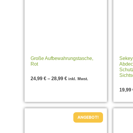
Große Aufbewahrungstasche,
Sekey
Rot
Abdeck
Schut
Sichts
24,99
€
–
28,99
€
inkl. Mwst.
19,99
ANGEBOT!