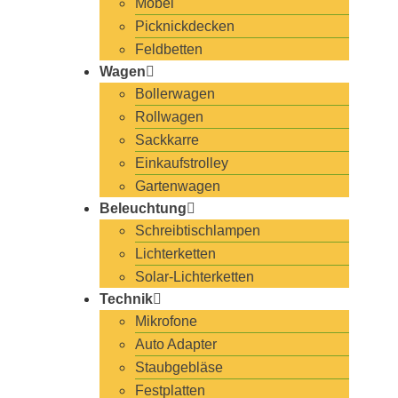
Möbel
Picknickdecken
Feldbetten
Wagen
Bollerwagen
Rollwagen
Sackkarre
Einkaufstrolley
Gartenwagen
Beleuchtung
Schreibtischlampen
Lichterketten
Solar-Lichterketten
Technik
Mikrofone
Auto Adapter
Staubgebläse
Festplatten