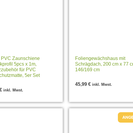
 PVC Zaunschiene
Foliengewächshaus mit
profil 5pcs x 1m,
Schrägdach, 200 cm x 77 c
zzubehör für PVC
146/169 cm
chutzmatte, 5er Set
45,99
€
inkl. Mwst.
€
inkl. Mwst.
ANGE