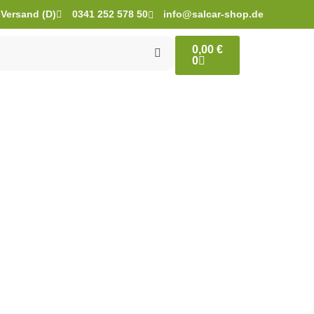
 Versand (D)
0341 252 578 50
info@salcar-shop.de
0,00
€
0