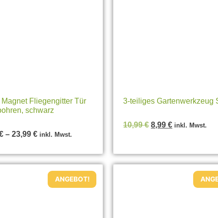
Magnet Fliegengitter Tür
3-teiliges Gartenwerkzeug 
bohren, schwarz
10,99
€
8,99
€
inkl. Mwst.
€
–
23,99
€
inkl. Mwst.
ANGEBOT!
ANGE