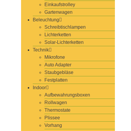
Einkaufstrolley
Gartenwagen
Beleuchtung
Schreibtischlampen
Lichterketten
Solar-Lichterketten
Technik
Mikrofone
Auto Adapter
Staubgebläse
Festplatten
Indoor
Aufbewahrungsboxen
Rollwagen
Thermostate
Plissee
Vorhang