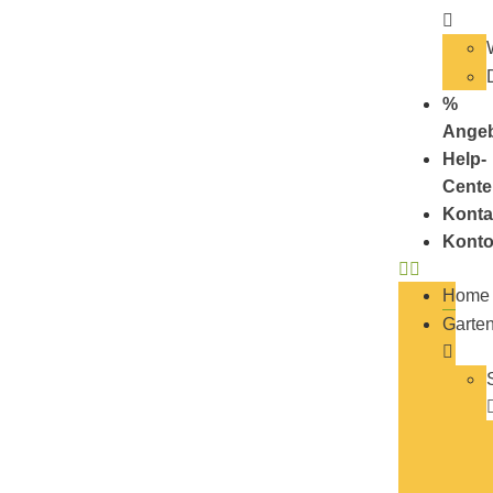
%
Ange
Help-
Cente
Konta
Kont
Home
Garte