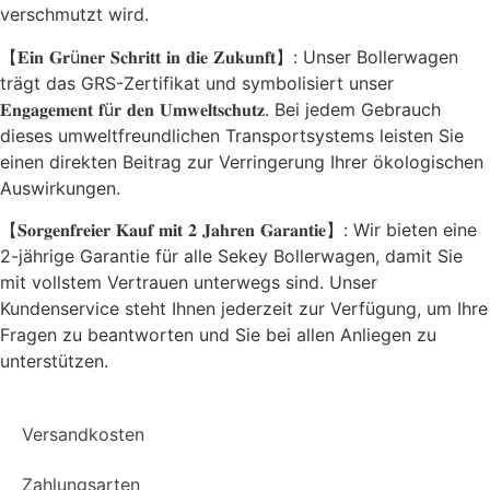
verschmutzt wird.
【𝐄𝐢𝐧 𝐆𝐫ü𝐧𝐞𝐫 𝐒𝐜𝐡𝐫𝐢𝐭𝐭 𝐢𝐧 𝐝𝐢𝐞 𝐙𝐮𝐤𝐮𝐧𝐟𝐭】: Unser Bollerwagen
trägt das GRS-Zertifikat und symbolisiert unser
𝐄𝐧𝐠𝐚𝐠𝐞𝐦𝐞𝐧𝐭 𝐟ü𝐫 𝐝𝐞𝐧 𝐔𝐦𝐰𝐞𝐥𝐭𝐬𝐜𝐡𝐮𝐭𝐳. Bei jedem Gebrauch
dieses umweltfreundlichen Transportsystems leisten Sie
einen direkten Beitrag zur Verringerung Ihrer ökologischen
Auswirkungen.
【𝐒𝐨𝐫𝐠𝐞𝐧𝐟𝐫𝐞𝐢𝐞𝐫 𝐊𝐚𝐮𝐟 𝐦𝐢𝐭 𝟐 𝐉𝐚𝐡𝐫𝐞𝐧 𝐆𝐚𝐫𝐚𝐧𝐭𝐢𝐞】: Wir bieten eine
2-jährige Garantie für alle Sekey Bollerwagen, damit Sie
mit vollstem Vertrauen unterwegs sind. Unser
Kundenservice steht Ihnen jederzeit zur Verfügung, um Ihre
Fragen zu beantworten und Sie bei allen Anliegen zu
unterstützen.
Versandkosten
Zahlungsarten