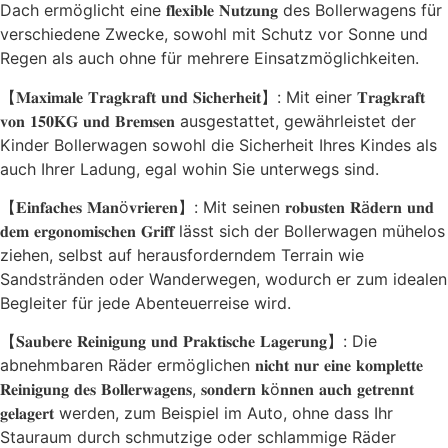
Dach ermöglicht eine 𝐟𝐥𝐞𝐱𝐢𝐛𝐥𝐞 𝐍𝐮𝐭𝐳𝐮𝐧𝐠 des Bollerwagens für
verschiedene Zwecke, sowohl mit Schutz vor Sonne und
Regen als auch ohne für mehrere Einsatzmöglichkeiten.
【𝐌𝐚𝐱𝐢𝐦𝐚𝐥𝐞 𝐓𝐫𝐚𝐠𝐤𝐫𝐚𝐟𝐭 𝐮𝐧𝐝 𝐒𝐢𝐜𝐡𝐞𝐫𝐡𝐞𝐢𝐭】: Mit einer 𝐓𝐫𝐚𝐠𝐤𝐫𝐚𝐟𝐭
𝐯𝐨𝐧 𝟏𝟓𝟎𝐊𝐆 𝐮𝐧𝐝 𝐁𝐫𝐞𝐦𝐬𝐞𝐧 ausgestattet, gewährleistet der
Kinder Bollerwagen sowohl die Sicherheit Ihres Kindes als
auch Ihrer Ladung, egal wohin Sie unterwegs sind.
【𝐄𝐢𝐧𝐟𝐚𝐜𝐡𝐞𝐬 𝐌𝐚𝐧ö𝐯𝐫𝐢𝐞𝐫𝐞𝐧】: Mit seinen 𝐫𝐨𝐛𝐮𝐬𝐭𝐞𝐧 𝐑ä𝐝𝐞𝐫𝐧 𝐮𝐧𝐝
𝐝𝐞𝐦 𝐞𝐫𝐠𝐨𝐧𝐨𝐦𝐢𝐬𝐜𝐡𝐞𝐧 𝐆𝐫𝐢𝐟𝐟 lässt sich der Bollerwagen mühelos
ziehen, selbst auf herausforderndem Terrain wie
Sandstränden oder Wanderwegen, wodurch er zum idealen
Begleiter für jede Abenteuerreise wird.
【𝐒𝐚𝐮𝐛𝐞𝐫𝐞 𝐑𝐞𝐢𝐧𝐢𝐠𝐮𝐧𝐠 𝐮𝐧𝐝 𝐏𝐫𝐚𝐤𝐭𝐢𝐬𝐜𝐡𝐞 𝐋𝐚𝐠𝐞𝐫𝐮𝐧𝐠】: Die
abnehmbaren Räder ermöglichen 𝐧𝐢𝐜𝐡𝐭 𝐧𝐮𝐫 𝐞𝐢𝐧𝐞 𝐤𝐨𝐦𝐩𝐥𝐞𝐭𝐭𝐞
𝐑𝐞𝐢𝐧𝐢𝐠𝐮𝐧𝐠 𝐝𝐞𝐬 𝐁𝐨𝐥𝐥𝐞𝐫𝐰𝐚𝐠𝐞𝐧𝐬, 𝐬𝐨𝐧𝐝𝐞𝐫𝐧 𝐤ö𝐧𝐧𝐞𝐧 𝐚𝐮𝐜𝐡 𝐠𝐞𝐭𝐫𝐞𝐧𝐧𝐭
𝐠𝐞𝐥𝐚𝐠𝐞𝐫𝐭 werden, zum Beispiel im Auto, ohne dass Ihr
Stauraum durch schmutzige oder schlammige Räder