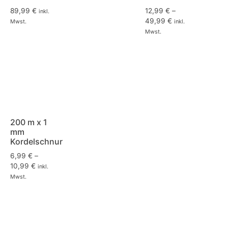
89,99
€
12,99
€
–
inkl.
49,99
€
Mwst.
inkl.
Mwst.
200 m x 1
mm
Kordelschnur
6,99
€
–
10,99
€
inkl.
Mwst.