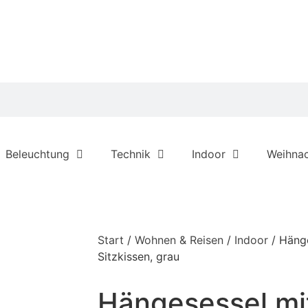
Beleuchtung
Technik
Indoor
Weihna
Start
/
Wohnen & Reisen
/
Indoor
/ Hänge
Sitzkissen, grau
Hängesessel mit