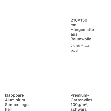
210×150
cm
Hängematte
aus
Baumwolle
26,99
€
inkl.
Mwst.
klappbare
Premium-
Aluminium
Gartenvlies
Sonnenliege,
100g/m²,
hell
schwarz