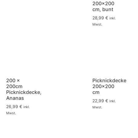
200×200
cm, bunt
28,99
€
inkl.
Mwst.
200 x
Picknickdecke
200cm
200×200
Picknickdecke,
cm
Ananas
22,99
€
inkl.
26,99
€
inkl.
Mwst.
Mwst.