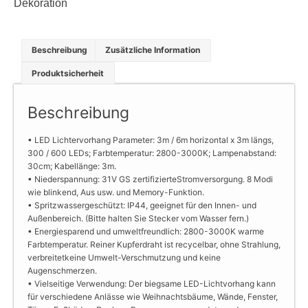
Dekoration
Beschreibung
Zusätzliche Information
Produktsicherheit
Beschreibung
• LED Lichtervorhang Parameter: 3m / 6m horizontal x 3m längs,
300 / 600 LEDs; Farbtemperatur: 2800-3000K; Lampenabstand:
30cm; Kabellänge: 3m.
• Niederspannung: 31V GS zertifizierteStromversorgung. 8 Modi
wie blinkend, Aus usw. und Memory-Funktion.
• Spritzwassergeschützt: IP44, geeignet für den Innen- und
Außenbereich. (Bitte halten Sie Stecker vom Wasser fern.)
• Energiesparend und umweltfreundlich: 2800-3000K warme
Farbtemperatur. Reiner Kupferdraht ist recycelbar, ohne Strahlung,
verbreitetkeine Umwelt-Verschmutzung und keine
Augenschmerzen.
• Vielseitige Verwendung: Der biegsame LED-Lichtvorhang kann
für verschiedene Anlässe wie Weihnachtsbäume, Wände, Fenster,