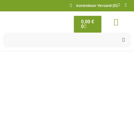
kostenloser Versand (D)
0,00
€
0