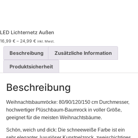
LED Lichternetz Außen
16,99
€
–
24,99
€
inkl. Mwst.
Dieses
Beschreibung
Zusätzliche Information
Produkt
weist
Produktsicherheit
mehrere
Varianten
Beschreibung
auf.
Die
Optionen
Weihnachtsbaumröcke: 80/90/120/150 cm Durchmesser,
können
hochwertiger Plüschbaum-Baumrock in voller Größe,
auf
geeignet für die meisten Weihnachtsbäume.
der
Schön, weich und dick: Die schneeweiße Farbe ist ein
Produktseite
sehr eleganter, luxuriöser Kunstpelzrock, zweischichtiges