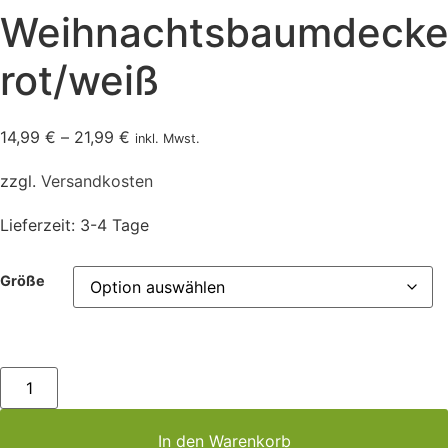
Weihnachtsbaumdecke
rot/weiß
14,99
€
–
21,99
€
inkl. Mwst.
zzgl.
Versandkosten
Lieferzeit:
3-4 Tage
Größe
Weihnachtsbaumdecke,
rot/weiß
Menge
In den Warenkorb