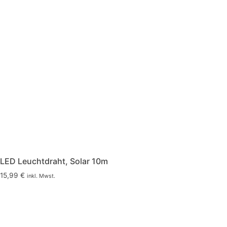
auf
der
Produktseite
gewählt
werden
LED Leuchtdraht, Solar 10m
15,99
€
inkl. Mwst.