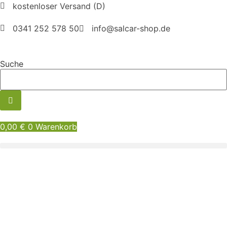
Zum
kostenloser Versand (D)
Inhalt
0341 252 578 50
info@salcar-shop.de
springen
Suche
0,00
€
0
Warenkorb