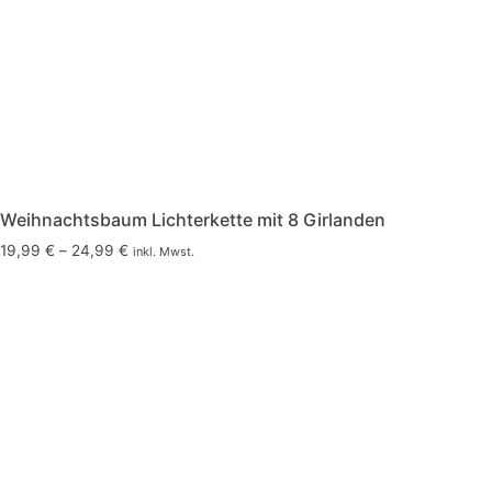
Weihnachtsbaum Lichterkette mit 8 Girlanden
19,99
€
–
24,99
€
inkl. Mwst.
Dieses
Produkt
weist
mehrere
Varianten
auf.
Die
Optionen
können